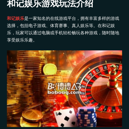
和记娱乐游戏玩法介绍
和记娱乐
是一家知名的在线游戏平台，拥有丰富多样的游戏
选择，包括电子游戏、体育赛事、真人娱乐等。在和记娱
乐，玩家可以通过电脑或手机轻松畅玩各种游戏，随时随地
享受娱乐乐趣。