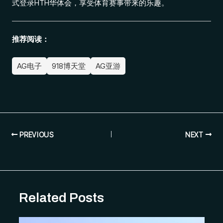
式登录HTH华体会，享受体育赛事带来的乐趣。
推荐阅读：
AG电子
918博天堂
AG亚游
PREVIOUS
NEXT
Related Posts