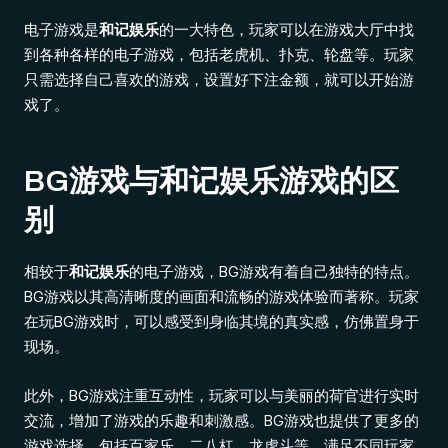
电子游戏是
和记娱乐
的一大特色，玩家可以在游戏大厅中找
到各种各样的电子游戏，包括老虎机、扑克、轮盘等。玩家
只需选择自己喜欢的游戏，设置好下注金额，就可以开始游
戏了。
BG游戏与和记娱乐游戏的区
别
相较于
和记娱乐
的电子游戏，BG游戏有着自己独特的特点。
BG游戏以其高清晰度的画面和流畅的游戏体验而著称。玩家
在玩BG游戏时，可以感受到身临其境的真实感，仿佛置身于
现场。
此外，BG游戏注重互动性，玩家可以与美丽的荷官进行实时
交流，增加了游戏的乐趣和刺激感。BG游戏也提供了更多的
游戏选择，包括百家乐、二八杠、龙虎斗等，满足不同玩家