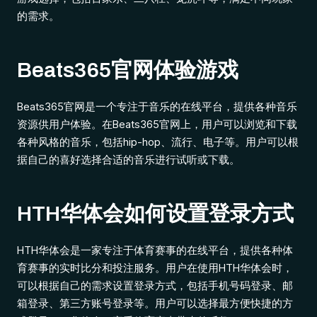
的需求。
Beats365官网体验游戏
Beats365官网是一个专注于音乐的在线平台，提供各种音乐
资源供用户体验。在Beats365官网上，用户可以浏览和下载
各种风格的音乐，包括hip-hop、流行、电子等。用户可以根
据自己的喜好选择合适的音乐进行试听或下载。
HTH华体会如何设置登录方式
HTH华体会是一家专注于体育赛事的在线平台，提供各种体
育赛事的实时比分和投注服务。用户在使用HTH华体会时，
可以根据自己的需求设置登录方式，包括手机号码登录、邮
箱登录、第三方账号登录等。用户可以选择最方便快捷的方