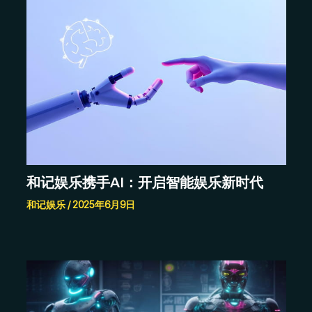
和记娱乐携手AI：开启智能娱乐新时代
和记娱乐
/
2025年6月9日