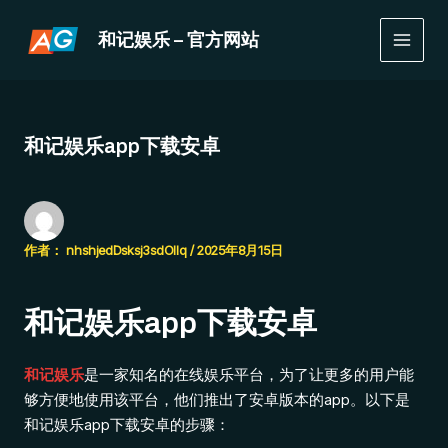
跳
MAIN
至
和记娱乐 – 官方网站
MEN
内
容
和记娱乐app下载安卓
作者：
nhshjedDsksj3sdOllq
/
2025年8月15日
和记娱乐app下载安卓
和记娱乐
是一家知名的在线娱乐平台，为了让更多的用户能
够方便地使用该平台，他们推出了安卓版本的app。以下是
和记娱乐app下载安卓的步骤：