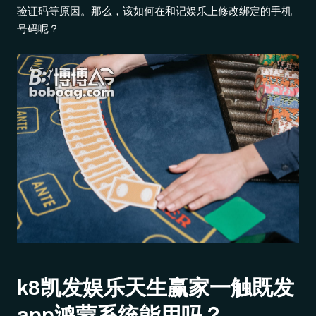
验证码等原因。那么，该如何在和记娱乐上修改绑定的手机
号码呢？
k8凯发娱乐天生赢家一触既发
app鸿蒙系统能用吗？