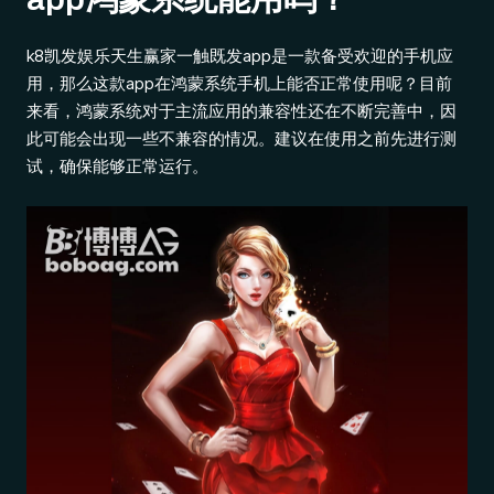
k8凯发娱乐天生赢家一触既发app是一款备受欢迎的手机应
用，那么这款app在鸿蒙系统手机上能否正常使用呢？目前
来看，鸿蒙系统对于主流应用的兼容性还在不断完善中，因
此可能会出现一些不兼容的情况。建议在使用之前先进行测
试，确保能够正常运行。